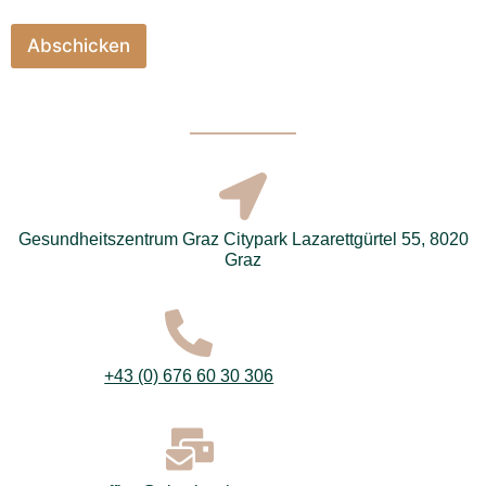
t
z
Abschicken
e
r
k
l
ä
r
u
n
g
Gesundheitszentrum Graz Citypark Lazarettgürtel 55, 8020
*
Graz
+43 (0) 676 60 30 306