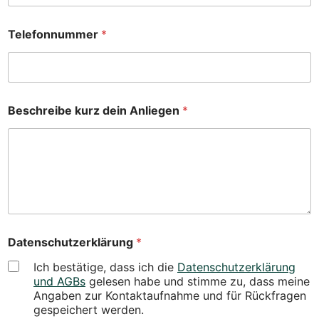
Telefonnummer
*
N
Beschreibe kurz dein Anliegen
*
a
c
h
n
a
m
e
D
a
t
Datenschutzerklärung
*
e
n
Ich bestätige, dass ich die
Datenschutzerklärung
s
und AGBs
gelesen habe und stimme zu, dass meine
c
Angaben zur Kontaktaufnahme und für Rückfragen
h
gespeichert werden.
u